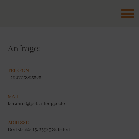
Zum
Inhalt
springen
Anfrage:
TELEFON
+49 177 3095565
MAIL
keramik@petra-toeppe.de
ADRESSE
Dorfstraße 15, 23923 Sülsdorf